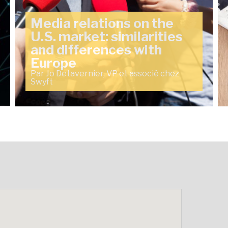
Media relations on the
U.S. market: similarities
and differences with
Europe
Par Jo Detavernier, VP et associé chez
Swyft