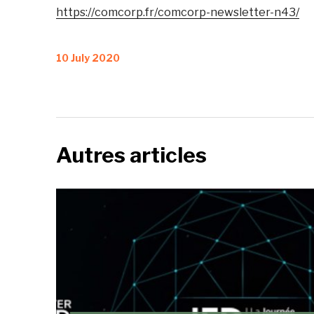
https://comcorp.fr/comcorp-newsletter-n43/
Posted
10 July 2020
on
Autres articles