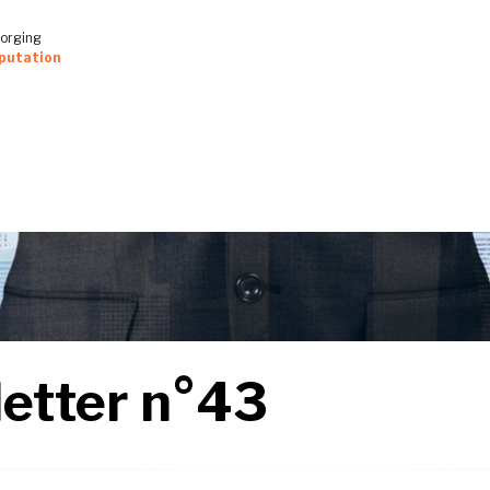
forging
putation
etter n°43