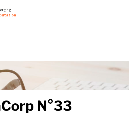
forging
putation
mCorp N°33