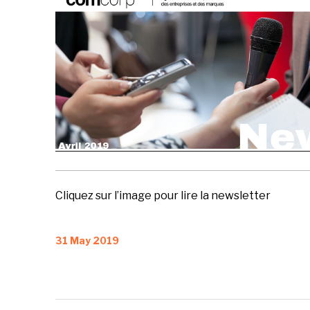
Cliquez sur l’image pour lire la newsletter
Posted
31 May 2019
on