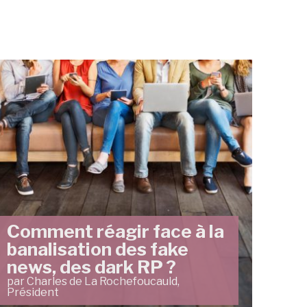
Comment réagir face à la
banalisation des fake
news, des dark RP ?
par Charles de La Rochefoucauld,
Président