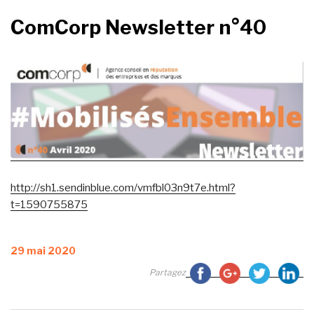
ComCorp Newsletter n°40
http://sh1.sendinblue.com/vmfbl03n9t7e.html?
t=1590755875
Publié
29 mai 2020
le
Partagez