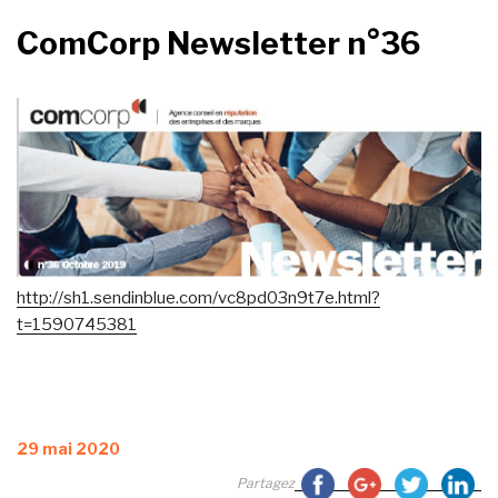
ComCorp Newsletter n°36
http://sh1.sendinblue.com/vc8pd03n9t7e.html?
t=1590745381
Publié
29 mai 2020
le
Partagez