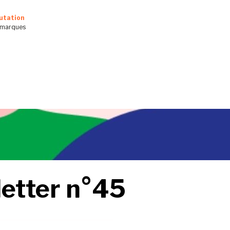
utation
s marques
etter n°45