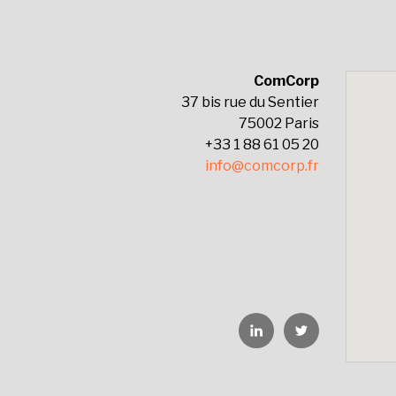
ComCorp
37 bis rue du Sentier
75002 Paris
+33 1 88 61 05 20
info@comcorp.fr
Linkedin
Twitter