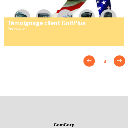
Témoignage client GolfPlus
Interview
Posts
Previous
Next
Page
3
page
pag
navigation
ComCorp