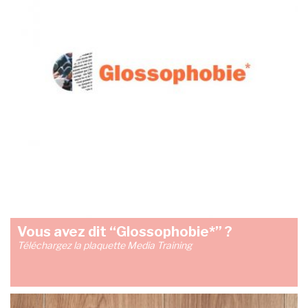
Vous avez dit “Glossophobie*” ?
Téléchargez la plaquette Media Training