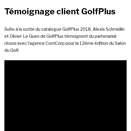
Témoignage client GolfPlus
Suite à la sortie du catalogue GolfPlus 2018, Alexis Schmidlin
et Olivier Le Guen de GolfPlus témoignent du partenariat
réussi avec l’agence ComCorp pour la 12ème édition du Salon
du Golf.