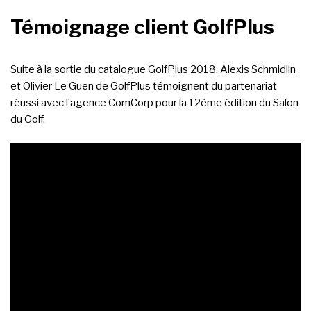
Témoignage client GolfPlus
Suite à la sortie du catalogue GolfPlus 2018, Alexis Schmidlin
et Olivier Le Guen de GolfPlus témoignent du partenariat
réussi avec l’agence ComCorp pour la 12ème édition du Salon
du Golf.