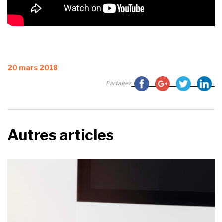
Publié
20 mars 2018
le
Partagez
Autres articles