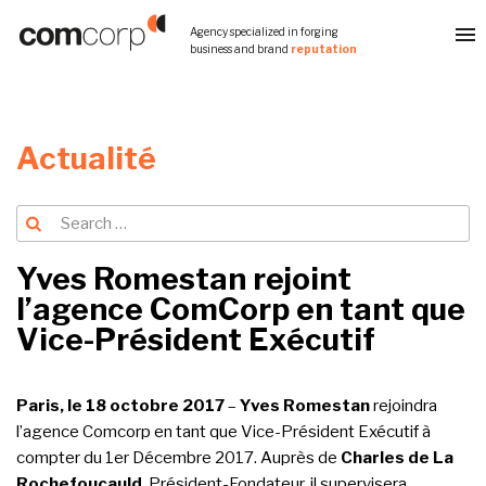
Skip
Agency specialized in forging
to
business and brand
reputation
content
Actualité
Search
Search
for:
Yves Romestan rejoint
l’agence ComCorp en tant que
Vice-Président Exécutif
Paris, le 18 octobre 2017
–
Yves Romestan
rejoindra
l’agence Comcorp en tant que Vice-Président Exécutif à
compter du 1er Décembre 2017. Auprès de
Charles de La
Rochefoucauld
, Président-Fondateur, il supervisera