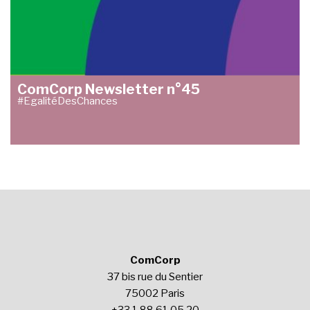
ComCorp Newsletter n°45
#EgalitéDesChances
ComCorp
37 bis rue du Sentier
75002 Paris
+33 1 88 61 05 20