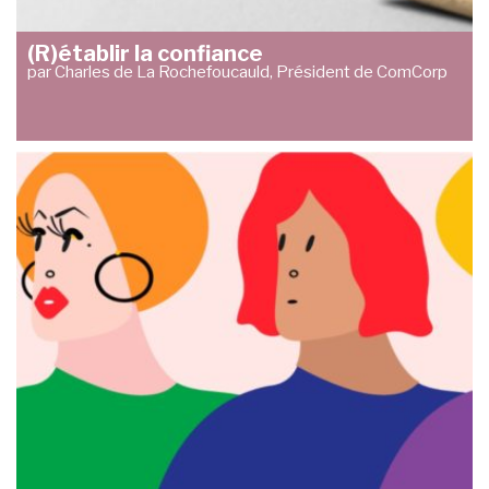
(R)établir la confiance
par Charles de La Rochefoucauld, Président de ComCorp