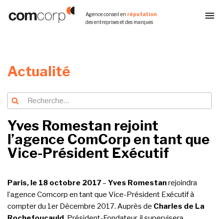
Aller
Agence conseil en
réputation
au
des entreprises et des marques
contenu
principal
Actualité
Recherche
Recherche
pour
:
Yves Romestan rejoint
l’agence ComCorp en tant que
Vice-Président Exécutif
Paris, le 18 octobre 2017
–
Yves Romestan
rejoindra
l’agence Comcorp en tant que Vice-Président Exécutif à
compter du 1er Décembre 2017. Auprès de
Charles de La
Rochefoucauld
, Président-Fondateur, il supervisera