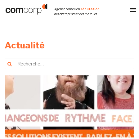
Aller
Agence conseil en
réputation
au
des entreprises et des marques
contenu
principal
Actualité
Recherche
Recherche
pour
: