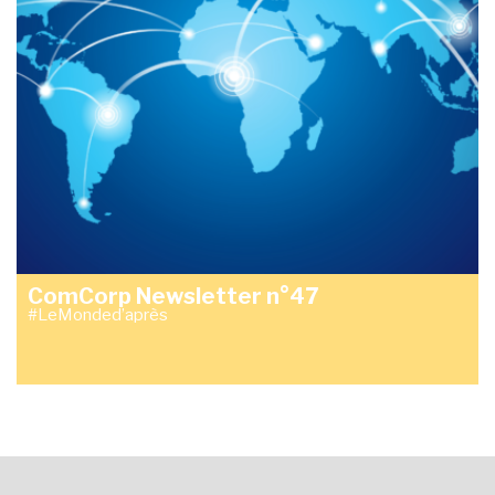
ComCorp Newsletter n°47
#LeMonded’après