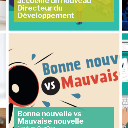
accueille un nouveau
Directeur du
Développement
Bonne nouvelle vs
Mauvaise nouvelle
Une étude ComCorp