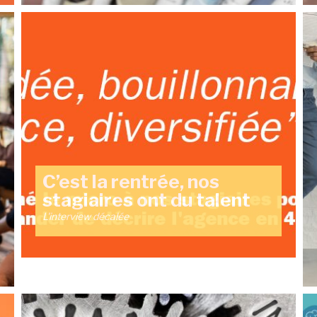
C’est la rentrée, nos
stagiaires ont du talent
L'interview décalée