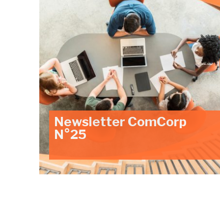
Newsletter ComCorp
N°25
Navigation
des