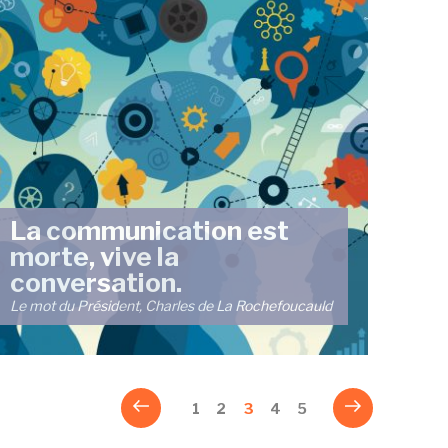
La communication est
morte, vive la
conversation.
Le mot du Président, Charles de La Rochefoucauld
Page
Page
Page
1
Page
2
Page
3
Page
4
Page
5
précédente
suivante