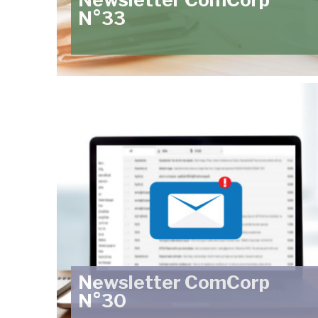
N°33
Newsletter ComCorp
N°30