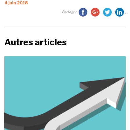
Publié
4 juin 2018
le
Partagez
Autres articles