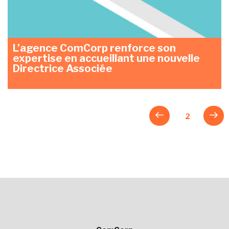
L’agence ComCorp renforce son
expertise en accueillant une nouvelle
Directrice Associée
Navigation
Page
Pag
Page
2
précédente
suiv
des
articles