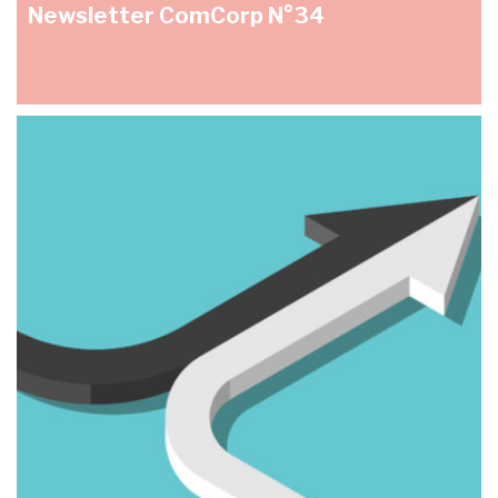
Newsletter ComCorp N°34