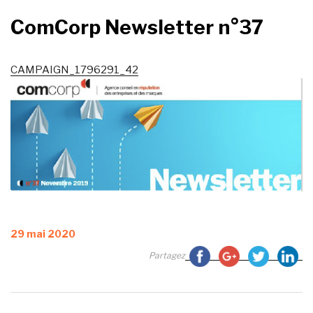
ComCorp Newsletter n°37
CAMPAIGN_1796291_42
Publié
29 mai 2020
le
Partagez