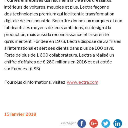
Pour les entreprises qui insufflent la vie à nos dressings,
intérieurs de voitures, meubles et plus, Lectra façonne
des technologies premium qui facilitent la transformation
digitale de leur industrie. Son offre donne aux marques et aux
fabricants les moyens de leurs ambitions, du design à la
production, mais aussi la reconnaissance et la sérénité
qu’ils méritent. Fondée en 1973, Lectra dispose de 32 filiales
à l’international et sert ses clients dans plus de 100 pays.
Forte de plus de 1 600 collaborateurs, Lectra a réalisé un
chiffre d’affaires de € 260 millions en 2016 et est cotée
sur Euronext (LSS).
Pour plus d’informations, visitez
www.lectra.com
Publié
15 janvier 2018
le
Partagez