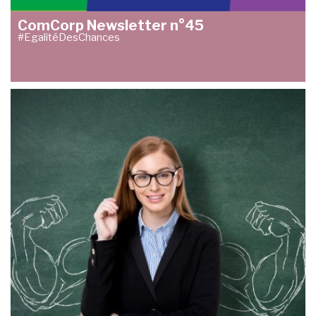
ComCorp Newsletter n°45
#EgalitéDesChances