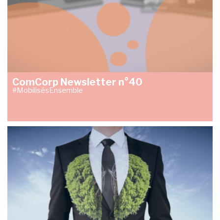
ComCorp Newsletter n°40
#MobilisésEnsemble