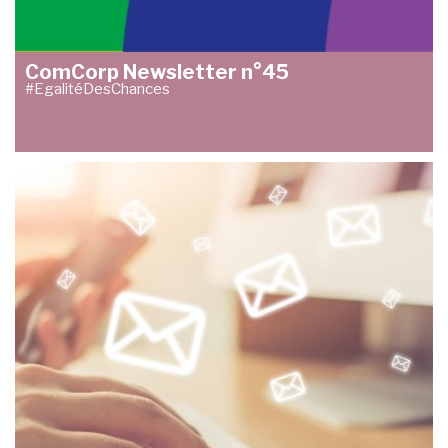
ComCorp Newsletter n°45
#EgalitéDesChances